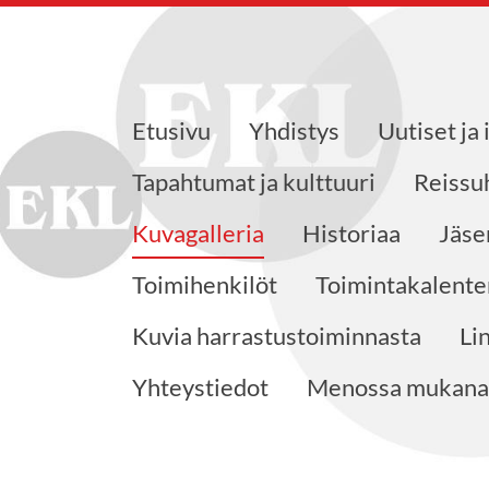
Etusivu
Yhdistys
Uutiset ja
ajat ry
Tapahtumat ja kulttuuri
Reissu
Kuvagalleria
Historiaa
Jäse
Toimihenkilöt
Toimintakalente
Kuvia harrastustoiminnasta
Li
Yhteystiedot
Menossa mukana