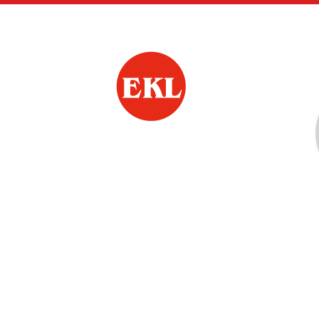
Siirry
sivun
sisältöön
Urjalan Eläkkeensa