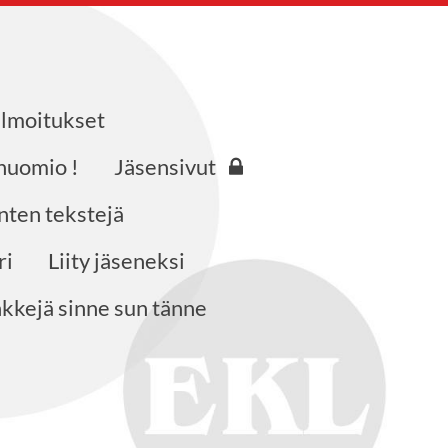
 ilmoitukset
huomio !
Jäsensivut
nten tekstejä
ri
Liity jäseneksi
nkkejä sinne sun tänne