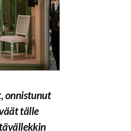
t, onnistunut
eväät tälle
tävällekkin