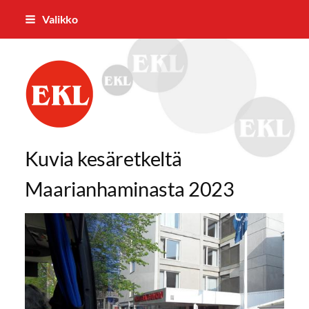
Siirry
Valikko
sivun
sisältöön
Urjalan Eläkkeensaajat ry
Kuvia kesäretkeltä
Maarianhaminasta 2023